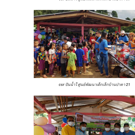
csr ปันน้ำใ ศูนย์พัฒนาเด็กเล็กบ้านป่าคา 21