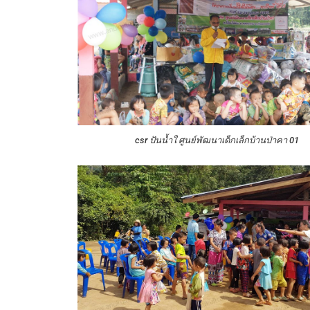
csr ปันน้ำใ ศูนย์พัฒนาเด็กเล็กบ้านป่าคา 01