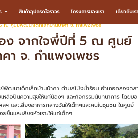
.com
080-222-6662
091-886-9547
02-115-4687
ร
สินค้าอุปกรณ์จราจร
โครงการของเรา
เกี่ยวกับเร
ี่ 5 ณ ศูนย์พัฒนาเด็กเล็กบ้านป่าคา จ. กำแพงเพชร
อง จากใจพี่ปีที่ 5 ณ ศูนย์
่าคา จ. กำแพงเพชร
ศูนย์พัฒนาเด็กเล็กบ้านป่าคา ตำบลโป่งน้ำร้อน อำเภอคลองคล
่วยเหลือปันความสุขให้แก่น้องๆ และกิจกรรมนันทนาการ โดยม
ม ฯลฯ และเลี้ยงอาหารกลางวันให้เด็กๆและคนในชุมชน ในศูนย์
อยยิ้มและเสียงหัวเราะให้แก่เด็กๆ