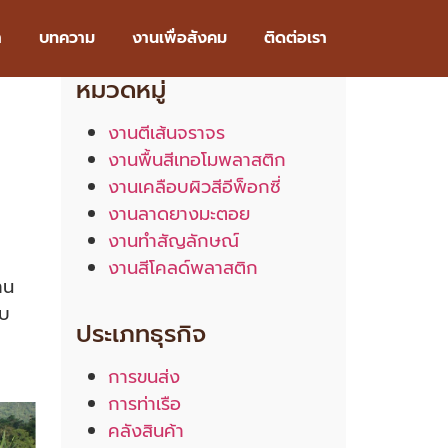
า
บทความ
งานเพื่อสังคม
ติดต่อเรา
หมวดหมู่
งานตีเส้นจราจร
งานพื้นสีเทอโมพลาสติก
งานเคลือบผิวสีอีพ็อกซี่
งานลาดยางมะตอย
งานทำสัญลักษณ์
งานสีโคลด์พลาสติก
าน
อบ
ประเภทธุรกิจ
การขนส่ง
การท่าเรือ
คลังสินค้า