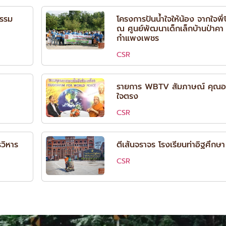
ธรรม
โครงการปันน้ำใจให้น้อง จากใจพี่ปี
ณ ศูนย์พัฒนาเด็กเล็กบ้านป่าคา 
กำแพงเพชร
CSR
รายการ WBTV สัมภาษณ์ คุณอน
ใจตรง
CSR
วิหาร
ตีเส้นจราจร โรงเรียนท่าอิฐศึกษา
CSR