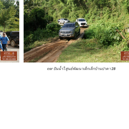
csr ปันน้ำใ ศูนย์พัฒนาเด็กเล็กบ้านป่าคา 28