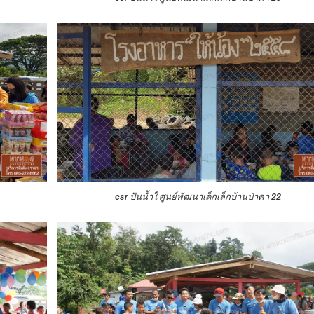
csr ปันน้ำใ ศูนย์พัฒนาเด็กเล็กบ้านป่าคา 22