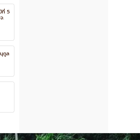
ที่ 5
จ.
ุกูล