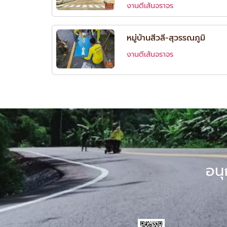
งานตีเส้นจราจร
หมู่บ้านสีวลี-สุวรรณภูมิ
งานตีเส้นจราจร
อนุ