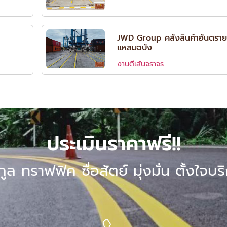
JWD Group คลังสินค้าอันตราย
แหลมฉบัง
งานตีเส้นจราจร
ประเมินราคาฟรี!!
กูล ทราฟฟิค ซื่อสัตย์ มุ่งมั่น ตั้งใจบร