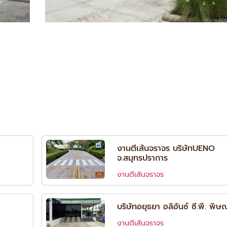
งานตีเส้นจราจร บริษัทUENO
จ.สมุทรปราการ
งานตีเส้นจราจร
า
บริษัทอยุธยา อลิอันซ์ ซี.พี. พิษ
งานตีเส้นจราจร