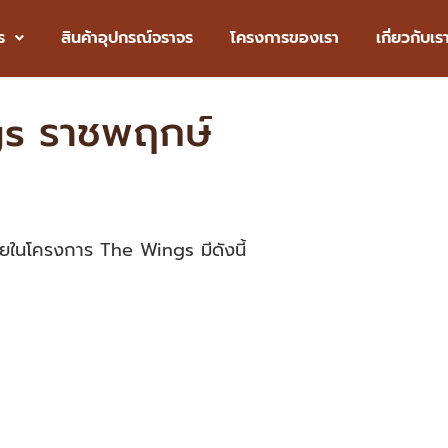
.com
080-222-6662
091-886-9547
02-115-4687
ร
สินค้าอุปกรณ์จราจร
โครงการของเรา
เกี่ยวกับเร
s ราชพฤกษ์
ในโครงการ The Wings มีดังนี้