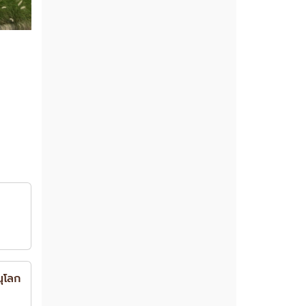
ณุโลก