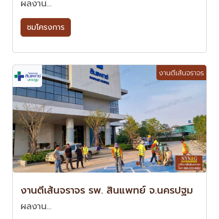
ผลงาน…
ชมโครงการ
งานตีเส้นจราจร
งานตีเส้นจราจร รพ. สินแพทย์ จ.นครปฐม
ผลงาน…