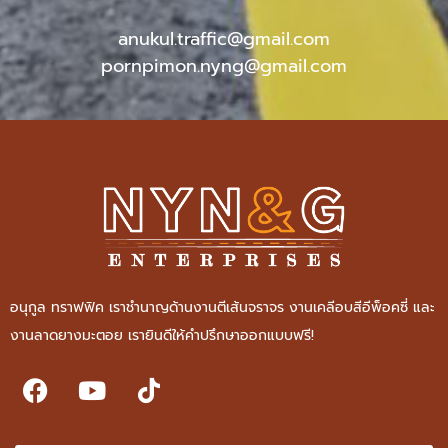
anukul.traffic@gmail.com
pornpimon.nyng@gmail.com
อนุกูล ทราฟฟิค เราชำนาญด้านงานตีเส้นจราจร งานเคลีอบสีอีพ็อคซี่ และ
งานลาดยางมะตอย เรายินดีให้คำปรึกษาออกแบบฟรี!